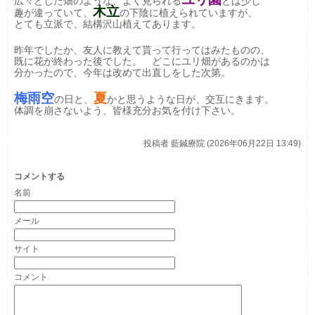
広々とした畑のような、よく見られる
とは少し
木立
趣が違っていて、
の下陰に植えられていますが、
とても立派で、結構沢山植えてあります。
昨年でしたか、友人に教えて貰って行ってはみたものの、
既に花が終わった後でした。 どこにユ
リ畑があるのかは
分かったので、今年は改めて出直しをした次第。
梅雨空
夏
の日と、
かと思うような日が、交互にきます。
体調を崩さないよう、皆様充分お気を付け下さい。
投稿者
藍鍼療院 (2026年06月22日 13:49)
コメントする
名前
メール
サイト
コメント