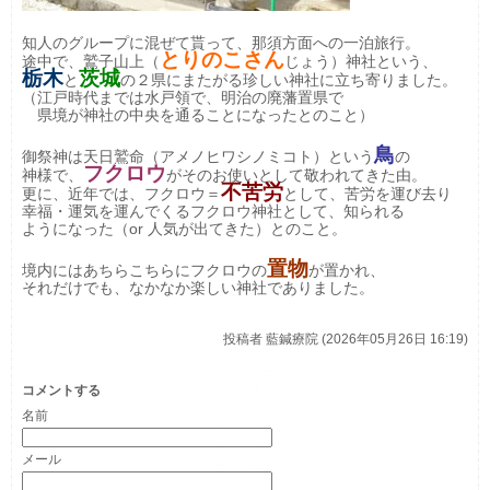
知人のグループに混ぜて貰って、那須方面への一泊旅行。
とりのこさん
途中で、鷲子山上（
じょう）神社という、
栃木
茨城
と
の２県にまたがる珍しい神社に立ち寄りました。
（江戸時代までは水戸領で、明治の廃藩置県で
県境が神社の中央を通ることになったとのこと）
鳥
御祭神は天日鷲命（アメノヒワシノミコト）という
の
フクロウ
神様で、
がそのお使いとして敬われてきた由。
不苦労
更に、近年では、フクロウ＝
として、苦労を運び去り
幸福・運気を運んでくるフクロウ神社として、知られる
ようになった（or 人気が出てきた）とのこと。
置物
境内にはあちらこちらにフクロウの
が置かれ、
それだけでも、なかなか楽しい神社でありました。
投稿者
藍鍼療院 (2026年05月26日 16:19)
コメントする
名前
メール