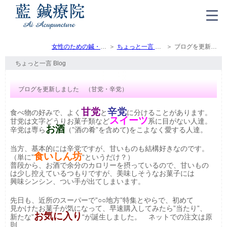
女性のための鍼・灸・マッサージ（トップ）
ちょっと一言 Blog
ブログを更新しました （甘党・辛党）
ちょっと一言 Blog
ブログを更新しました （甘党・辛党）
甘党
辛党
食べ物の好みで、よく
と
に分けることがあります。
スイーツ
甘党は文字どうりお菓子類など
系に目がない人達。
お酒
辛党は専ら
（”酒の肴”を含めて)をこよなく愛する人達。
当方、基本的には辛党ですが、甘いものも結構好きなのです。
食いしん坊
（単に”
“というだけ？）
普段から、お酒で余分のカロリーを摂っているので、甘いもの
は少し控えているつもりですが、美味しそうなお菓子には
興味シンシン、つい手が出てしまいます。
先日も、近所のスーパーで”○○地方”特集とやらで、初めて
見かけたお菓子が気になって、早速購入してみたら”当たり”、
お気に入り
新たな”
“が誕生しました。 ネットでの注文は原
則