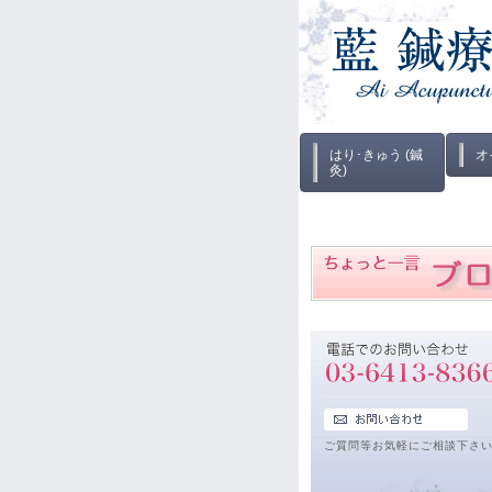
はり･きゅう (鍼
オ
灸)
ご質問等お気軽にご相談下さ