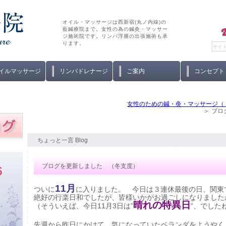
オイル・マッサージは西新宿(丸ノ内線)の
藍鍼療院まで。女性の為の鍼灸・マッサー
ジ施術院です。リンパ浮腫の出張施術も承
ります。
イルマッサージ
リンパドレナージ
ご案内
コンセプト
女性のための鍼・灸・マッサージ（
ブロ
ちょっと一言 Blog
ブログを更新しました （冬支度）
11月
ついに
に入りました。 今日は３連休最後の日、関東
絶好の
行楽日和でしたが、皆様いかがお過ごしになりました
晴れの特異日
い。
（そういえば、今日11月3日は”
“、でした
先週から昨日にかけて、気になっていたベランダをようやく