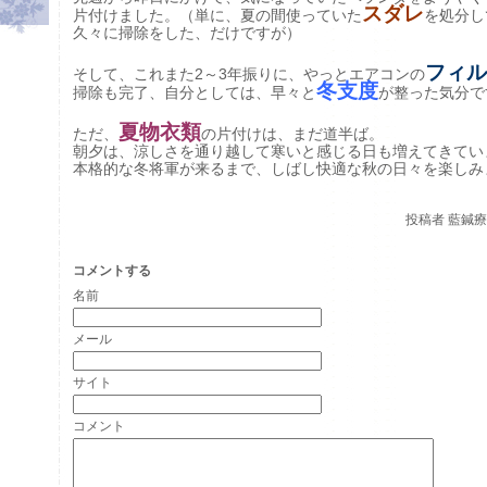
スダレ
片付けました。（単に、夏の間使っていた
を処分し
久々に掃除をした、だけですが）
フィル
そして、これまた2～3年振りに、やっとエアコンの
冬支度
掃除も完了、自分としては、早々と
が整った気分で
夏物衣類
ただ、
の片付けは、まだ道半ば。
朝夕は、涼しさを通り越して寒いと感じる日も増えてきてい
本格的な冬将軍が来るまで、しばし快適な秋の日々を楽しみ
投稿者
藍鍼療院
コメントする
名前
メール
サイト
コメント