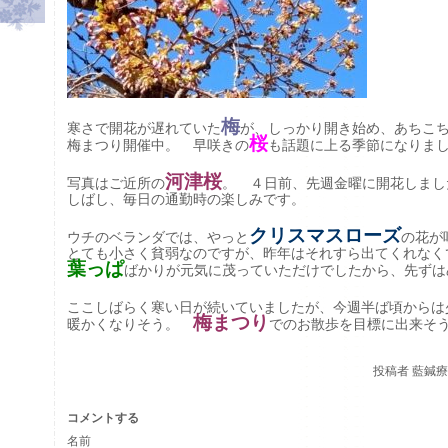
梅
寒さで開花が遅れていた
が、しっかり開き始め、あちこ
桜
梅まつり開催中。 早咲きの
も話題に上る季節になりま
河津桜
写真はご近所の
。 ４日前、先週金曜に開花しまし
しばし、毎日の通勤時の楽しみです。
クリスマスローズ
ウチのベランダでは、やっと
の花が
とても小さく貧弱なのですが、昨年はそれすら出てくれなく
葉っぱ
ばかりが元気に茂っていただけでしたから、先ずは
ここしばらく寒い日が続いていましたが、今週半ば頃からは
梅まつり
暖かくなりそう。
でのお散歩を目標に出来そ
投稿者
藍鍼療院
コメントする
名前