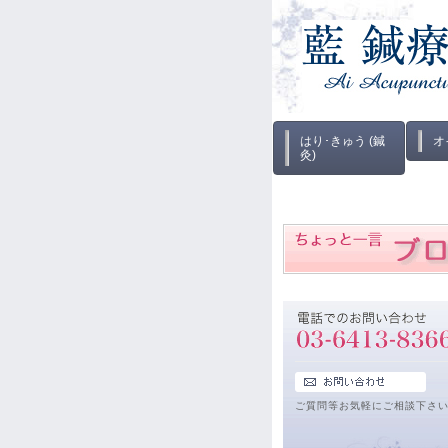
はり･きゅう (鍼
オ
灸)
ご質問等お気軽にご相談下さ