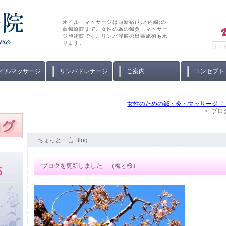
オイル・マッサージは西新宿(丸ノ内線)の
藍鍼療院まで。女性の為の鍼灸・マッサー
ジ施術院です。リンパ浮腫の出張施術も承
ります。
イルマッサージ
リンパドレナージ
ご案内
コンセプト
女性のための鍼・灸・マッサージ（
ブロ
ちょっと一言 Blog
ブログを更新しました （梅と桜）
い。