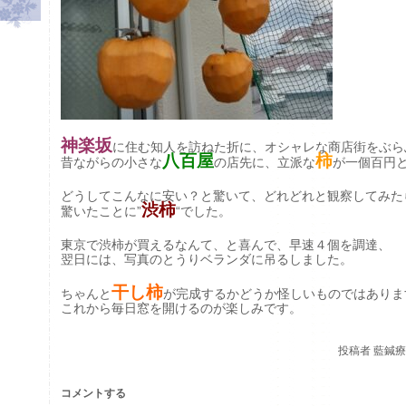
神楽坂
に住む知人を訪ねた折に、オシャレな商店街を
ぶら
八百屋
柿
昔ながらの小さな
の
店先に、立派な
が一個百円
どうしてこんなに安い？と驚いて、どれどれと観察して
みた
渋柿
驚いたことに”
“でした。
東京で渋柿が買えるなんて、と喜んで、早速４個を調達、
翌日には、写真のとうりベランダに吊るしました。
干し柿
ちゃんと
が完成するかどうか怪しいものではありま
これから毎日窓を開けるのが楽しみです。
投稿者
藍鍼療院
コメントする