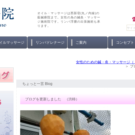
オイル・マッサージは西新宿(丸ノ内線)の
藍鍼療院まで。女性の為の鍼灸・マッサー
ジ施術院です。リンパ浮腫の出張施術も承
ります。
イルマッサージ
リンパドレナージ
ご案内
コンセプト
女性のための鍼・灸・マッサージ（
ブ
ちょっと一言 Blog
ブログを更新しました （渋柿）
い。