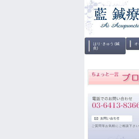
はり･きゅう (鍼
オ
灸)
ご質問等お気軽にご相談下さ