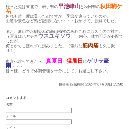
早池峰山
秋田駒ケ
行った先は東北で、岩手県の
と秋田県の
岳
。
何れも昔一度は登ったのですが、季節が違っていたのか、
山道や景色など殆ど記憶にない・・・おかげで、新鮮でした。
また、夏山でお馴染みの高山植物のあれこれにも久々のご対面。
ウスユキソウ
（写真はハヤチネ
） 内心、体力不足が心配で
したが、
筋肉痛
何とかちこぼれずに済みました。（強烈な
も久し振
り！）
真夏日
猛暑日
ゲリラ豪
東京へ戻ってきたら、
、
に
雨
・・・
皆々様、どうぞ体調管理を十分にして、お過ごし下さい。
投稿者
藍鍼療院 (2024年07月08日 15:58)
コメントする
名前
メール
サイト