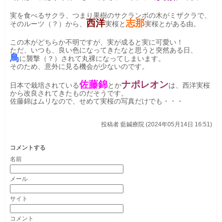
実を食べるサクラ、つまり果樹のサクランボの木がミザクラで、
西洋
志那
そのルーツ（？）から、
実桜と
実桜とがある由。
この木がどちらか不明ですが、実が成ると実に可愛い！
ただ、いつも、良い色になってきたなと思うと突然ある日、
鳥
に襲撃（？）されて丸裸になってしまいます。
そのため、意外に見る機会が少ないのです。
佐藤錦
ナポレオン
日本で栽培されている
とか
は、西洋実桜
から改良されてきたものだそうです。
佐藤錦はムリなので、せめて実桜の写真だけでも・・・
投稿者
藍鍼療院 (2024年05月14日 16:51)
コメントする
名前
メール
サイト
コメント