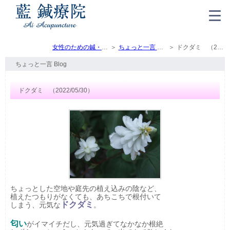
女性のための鍼・灸・マッサージ（トップ）
ちょっと一言 Blog
ドクダミ （2022/05/30）
ちょっと一言 Blog
ドクダミ （2022/05/30）
ちょっとした空地や庭先の植え込みの陰など、
植えたつもりがなくても、あちこちで根付いて
ドクダミ
しまう、元気な
。
匂い
がイマイチだし、元気過ぎてなかなか根絶