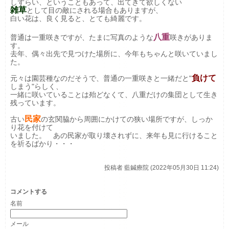
しずらい、ということもあって、出てきて欲しくない
雑草
として目の敵にされる場合もありますが、
白い花は、良く見ると、とても綺麗です。
八重
普通は一重咲きですが、たまに写真のような
咲きがありま
す。
去年、偶々出先で見つけた場所に、今年もちゃんと咲いていまし
た。
負けて
元々は園芸種なのだそうで、普通の一重咲きと一緒だと"
しまう"らしく、
一緒に咲いていることは殆どなくて、八重だけの集団として生き
残っています。
民家
古い
の玄関脇から周囲にかけての狭い場所ですが、しっか
り花を付けて
いました。 あの民家が取り壊されずに、来年も見に行けること
を祈るばかり・・・
投稿者
藍鍼療院 (2022年05月30日 11:24)
コメントする
名前
メール