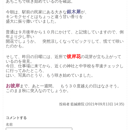
あちこちで咲き始めているのを確認。
銀木犀
今朝は、駅前の民家にある大きな
が、
キンモクセイとはちょっと違う甘い香りを
盛大に振り撒いていました。
普通は９月後半から１０月にかけて、と記憶していますので、例
年より少し早い
開花でしょうか。 突然涼しくなってビックリして、慌てて咲い
たのかも。
彼岸花
そして、昨日の日曜には、近所で
の花芽が立ち上がって
いるのを発見。
今日、仕事場に来てから、近くの神社と中学校を早速チェックし
に行ってみたところ、
はい、写真のとうり、もう咲き始めていました。
お彼岸
まで、あと一週間。 もう３０度越えの日はなさそう。
このまま秋に突入なのでしょうか。
投稿者
藍鍼療院 (2021年09月13日 14:35)
コメントする
名前