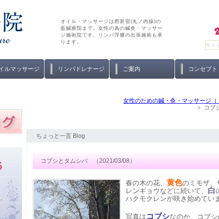
オイル・マッサージは西新宿(丸ノ内線)の
藍鍼療院まで。女性の為の鍼灸・マッサー
ジ施術院です。リンパ浮腫の出張施術も承
ります。
イルマッサージ
リンパドレナージ
ご案内
コンセプト
女性のための鍼・灸・マッサージ（
コブシ
ちょっと一言 Blog
コブシとタムシバ （2021/03/08）
黄色
春の木の花、
のミモザ、
白
レンギョウなどに続いて、
ハクモクレンが咲き始めてい
い。
コブシ
写真は
なのか、コブシ