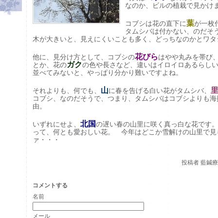
なのか、ビルの植栽で見かけ
葉
コブシは花の直下に
が一枚
タムシバは付かない、のだそ
木が大きいと、見えにくいことも多く、どっちなのかとワタ
花びら
他に、見分け方として、コブシの
はやや丸みを帯び
ガク
とか、花の
の色や長さなど、違いはイロイロあるらし
並べてみないと、やっぱり分かり難いですよね。
山
それよりも、何でも、
に春を告げる白い花がタムシバ、
コブシ、なのだそうで、つまり、タムシバはコブシよりも海
由。
北国
いずれにせよ、
の遅い春の山里に咲く真っ白な花です
って、何とも愛おしい花。 今年はどこか雪解けの山里で見
ァ・・・
投稿者
藍鍼療院
コメントする
名前
メール