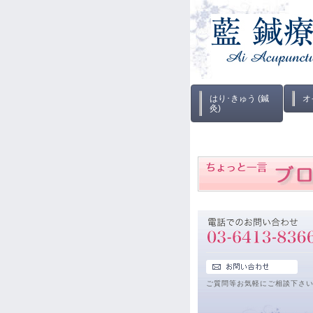
はり･きゅう (鍼
オ
灸)
ご質問等お気軽にご相談下さ