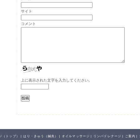
サイト
コメント
上に表示された文字を入力してください。
ジ（トップ）
|
はり・きゅう（鍼灸）
|
オイルマッサージ
|
リンパドレナージ
|
ご案内
|