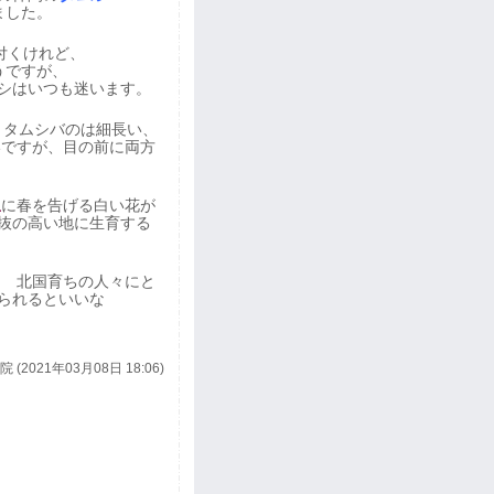
ました。
付くけれど、
うですが、
シはいつも迷います。
、タムシバのは細長い、
いですが、目の前に両方
里
に春を告げる白い花が
抜の高い地に生育する
。 北国育ちの人々にと
られるといいな
 (2021年03月08日 18:06)