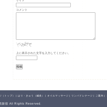
サイト
コメント
上に表示された文字を入力してください。
ジ（トップ）
|
はり・きゅう（鍼灸）
|
オイルマッサージ
|
リンパドレナージ
|
ご案内
|
新宿 All Rights Reserved.