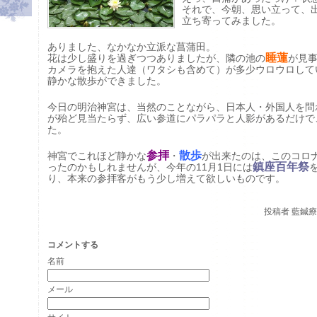
それで、今朝、思い立って、
立ち寄ってみました。
ありました、なかなか立派な菖蒲田。
睡蓮
花は少し盛りを過ぎつつありましたが、隣の池の
が見
カメラを抱えた人達（ワタシも含めて）が多少ウロウロして
静かな散歩ができました。
今日の明治神宮は、当然のことながら、日本人・外国人を問
が殆ど見当たらず、広い参道にパラパラと人影があるだけで
た。
参拝
散歩
神宮でこれほど静かな
・
が出来たのは、このコロ
鎮座百年祭
ったのかもしれませんが、今年の11月1日には
り、本来の参拝客がもう少し増えて欲しいものです。
投稿者
藍鍼療院
コメントする
名前
メール