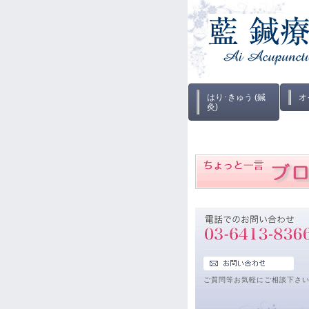
はり･きゅう (鍼
オ
灸)
ご質問等お気軽にご相談下さ