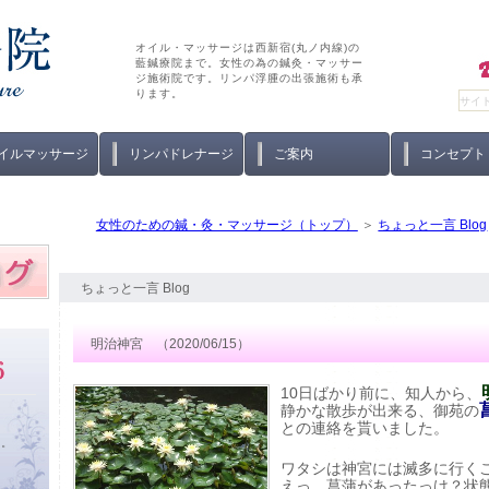
オイル・マッサージは西新宿(丸ノ内線)の
藍鍼療院まで。女性の為の鍼灸・マッサー
ジ施術院です。リンパ浮腫の出張施術も承
ります。
イルマッサージ
リンパドレナージ
ご案内
コンセプト
女性のための鍼・灸・マッサージ（トップ）
ちょっと一言 Blog
ちょっと一言 Blog
明治神宮 （2020/06/15）
10日ばかり前に、知人から、
静かな散歩が出来る、御苑の
との連絡を貰いました。
い。
ワタシは神宮には滅多に行く
えっ、菖蒲があったっけ？状