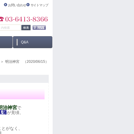
お問い合わせ
サイトマップ
Q&A
明治神宮 （2020/06/15）
明治神宮
で
菖蒲
が見頃、
ことがなく、
態。