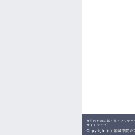
女性のための鍼・灸・マッサー
サイトマップ
|
Copyright (c) 藍鍼療院＠西