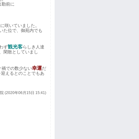
出勤前に
事に咲いていました。
いた位で、御苑内でも
観光客
わず
らしき人達
、閑散としていまし
幸運
ナ禍での数少ない
だ
を迎えるとのことでもあ
 (2020年06月15日 15:41)