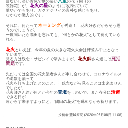
八重
白ないし淡い青色で柄の長い
の花（周りの
花火の星
装飾花）が、
のように飛び出ていて、
華やかでもあり、ガクアジサイの素朴な感じもあり、
なかなか魅力的です。
ネーミング
それに、何たって
が秀逸！
花火好き
だからそう思
うのでしょうが、
一度聞いたら隅田を忘れても、"何とかの花火"として覚えていら
れる。
花火
といえば、今年の夏の大きな花火大会は軒並み
中止
となっ
ています。
花火師
死活
見る方は残念・サビシイで済みますが、
さん達には
問題
です。
先だっては全国の花火業者さんが申し合わせて、コロナウイルス
の退散を願って
花火を打ち上げたとのこと。 残念ながら見ることは出来ません
でしたが、
苦境
活躍
花火師さん達が何とか今年の
をしのいで、また存分に
できる日が
遠からず来ますようにと、"隅田の花火"を眺めながら祈ります。
投稿者
藍鍼療院 (2020年06月08日 11:08)