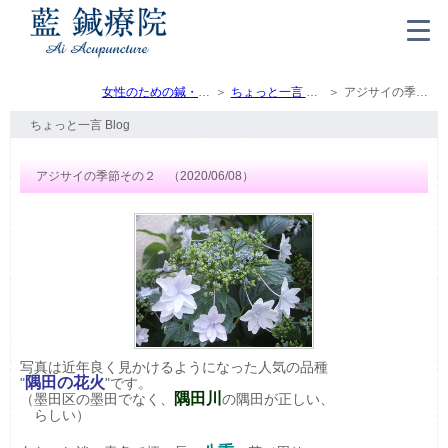
女性のための鍼・灸・マッサージ（トップ）
ちょっと一言 Blog
アジサイの季節その２ （2020/06/08）
ちょっと一言 Blog
アジサイの季節その２ （2020/06/08）
写真は近年良く見かけるようになった人気の品種
隅田の花火
"
"です。
隅田川
（墨田区の墨田でなく、
の隅田が正しい、
らしい）