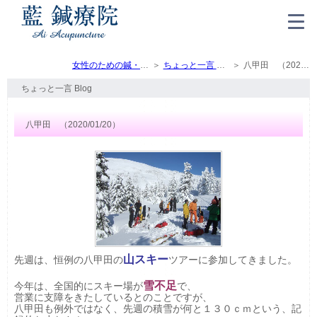
女性のための鍼・灸・マッサージ（トップ）
ちょっと一言 Blog
八甲田 （2020/01/20）
ちょっと一言 Blog
八甲田 （2020/01/20）
山スキー
先週は、恒例の八甲田の
ツアーに参加してきました。
雪不足
今年は、全国的にスキー場が
で、
営業に支障をきたしているとのことですが、
八甲田も例外ではなく、先週の積雪が何と１３０ｃｍという、記