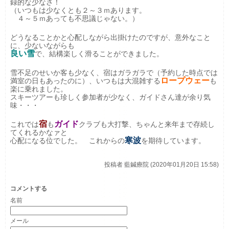
録的な少なさ！
（いつもは少なくとも２～３ｍあります。
４～５ｍあっても不思議じゃない。）
どうなることかと心配しながら出掛けたのですが、意外なこと
に、少ないながらも
良い雪
で、結構楽しく滑ることができました。
雪不足のせいか客も少なく、宿はガラガラで（予約した時点では
ロープウェー
満室の日もあったのに）、いつもは大混雑する
も
楽に乗れました。
スキーツアーも珍しく参加者が少なく、ガイドさん達が余り気
味・・・
宿
ガイド
これでは
も
クラブも大打撃、ちゃんと来年まで存続し
てくれるかなァと
寒波
心配になる位でした。 これからの
を期待しています。
投稿者
藍鍼療院 (2020年01月20日 15:58)
コメントする
名前
メール