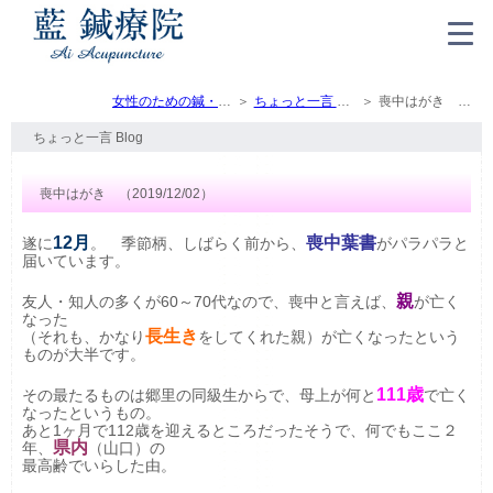
女性のための鍼・灸・マッサージ（トップ）
ちょっと一言 Blog
喪中はがき （2019/12/02）
ちょっと一言 Blog
喪中はがき （2019/12/02）
12月
喪中葉書
遂に
。 季節柄、しばらく前から、
がパラパラと
届いています。
親
友人・知人の多くが60～70代なので、喪中と言えば、
が亡く
なった
長生き
（それも、かなり
をしてくれた親）が亡くなったという
ものが大半です。
111歳
その最たるものは郷里の同級生からで、母上が何と
で亡く
なったというもの。
あと1ヶ月で112歳を迎えるところだったそうで、何でもここ２
県内
年、
（山口）の
最高齢でいらした由。