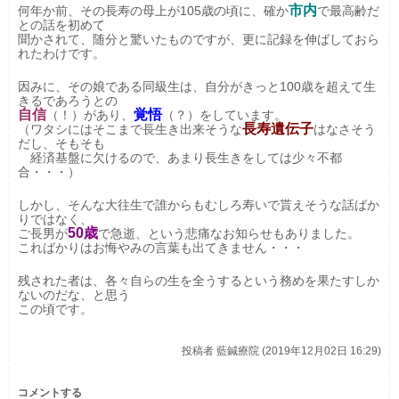
市内
何年か前、その長寿の母上が105歳の頃に、確か
で最高齢だ
との話を初めて
聞かされて、随分と驚いたものですが、更に記録を伸ばしておら
れたわけです。
因みに、その娘である同級生は、自分がきっと100歳を超えて生
きるであろうとの
自信
覚悟
（！）があり、
（？）をしています。
長寿遺伝子
（ワタシにはそこまで長生き出来そうな
はなさそう
だし、そもそも
経済基盤に欠けるので、あまり長生きをしては少々不都
合・・・）
しかし、そんな大往生で誰からもむしろ寿いで貰えそうな話ばか
りではなく、
50歳
ご長男が
で急逝、という悲痛なお知らせもありました。
こればかりはお悔やみの言葉も出てきません・・・
残された者は、各々自らの生を全うするという務めを果たすしか
ないのだな、と思う
この頃です。
投稿者
藍鍼療院 (2019年12月02日 16:29)
コメントする