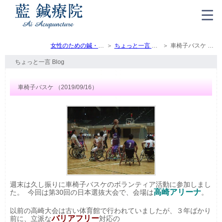
女性のための鍼・灸・マッサージ（トップ）
ちょっと一言 Blog
車椅子バスケ （2019/09/16）
ちょっと一言 Blog
車椅子バスケ （2019/09/16）
週末は久し振りに車椅子バスケのボランティア活動に参加しまし
高崎アリーナ
た。 今回は第30回の日本選抜大会で、会場は
。
以前の高崎大会は古い体育館で行われていましたが、３年ばかり
バリアフリー
前に、立派な
対応の