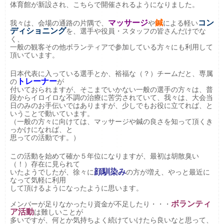
体育館が新設され、こちらで開催されるようになりました。
マッサージ
鍼
コン
我々は、会場の通路の片隅で、
や
による軽い
ディショニング
を、選手や役員・スタッフの皆さんだけでな
く、
一般の観客その他ボランティアで参加している方々にも利用して
頂いています。
日本代表に入っている選手とか、裕福な（？）チームだと、専属
トレーナー
の
が
付いておられますが、そこまでいかない一般の選手の方々は、普
段からイロイロな不調の治療に苦労されていて、我々は、大会当
日のみのお手伝いではありますが、少しでもお役に立てれば、と
いうことで動いています。
（一般の方々に向けては、マッサージや鍼の良さを知って頂くき
っかけになれば、と
思っての活動です。）
この活動を始めて確か５年位になりますが、最初は胡散臭い
（！）存在に見られて
顔馴染み
いたようでしたが、徐々に
の方が増え、やっと最近に
なって気軽に利用
して頂けるようになったように思います。
ボランティ
メンバー
が足りなかったり
資金
が不足したり・・・
ア活動
は難しいことが
多いですが、何とか気持ちよく続けていけたら良いなと思って、