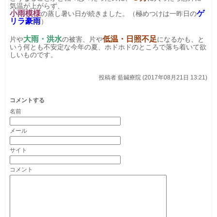
気温が上がらず、
小雨模様
ゲ
の蒸し暑い日が続きました。（極めつけは一昨日の
リラ豪雨
）
大雨・洪水
低温・日照不足
片や
の被害、片や
になるかも、と
いう何とも不安定な今年の夏、ホドホドのところで落ち着いて欲
しいものです。
投稿者
藍鍼療院 (2017年08月21日 13:21)
コメントする
名前
メール
サイト
コメント