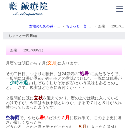
女性のための鍼・灸・マッサージ（トップ）
ちょっと一言 Blog
処暑 （2017/08/21）
ちょっと一言 Blog
処暑 （2017/08/21）
文月
月暦では明日から７月(
)に入ります。
処暑
その二日目、つまり明後日、は24節気の"
"にあたるそうで、
一般的には暑い季節が終わるとの意味だけれど、一説には残暑が
少時不退
「
」(しばらくしりぞかざる)という意味もあるとのこ
と。 さて、現実はどちらに近付くか・・・
立秋
２週間前に既に
を迎えており、暦の上では秋に入っている
わけですが、今年は天候不順というか、まるで７月と８月が入れ
替わってしまったようです。
空梅雨
暑い
７月
で、やたら
だけの
に疲れ果て、このまま更に暑
さが厳しくなったら
８月
どうなることかと戦々恐々だったのに、
に入ったら意外に