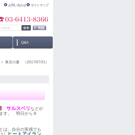
お問い合わせ
サイトマップ
Q&A
東京の夏 （2017/07/31）
蓉
サルスベリ
、
などが
ます。 明日から８
とは、自分の実感でも
ヒートアイラン
は）