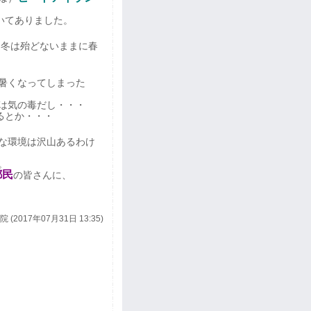
いてありました。
、
冬
は殆どないままに
春
。
暑くなってしまった
は気の毒だし・・・
るとか・・・
な環境は沢山あるわけ
う。
都民
の皆さんに、
 (2017年07月31日 13:35)