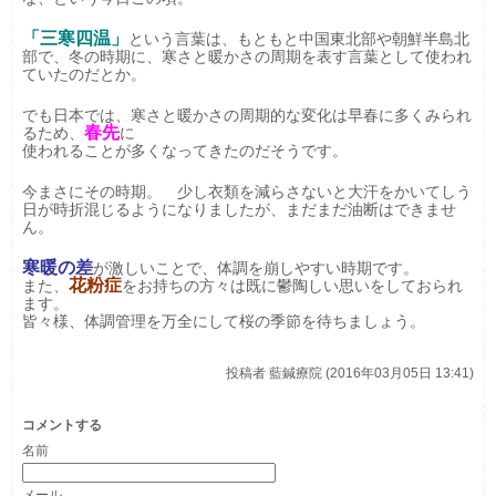
「三寒四温」
という言葉は、もともと中国東北部や朝鮮半島北
部で、冬の時期に、寒さと暖かさの周期を表す言葉として使われ
ていたのだとか。
でも日本では、寒さと暖かさの周期的な変化は早春に多くみられ
春先
るため、
に
使われることが多くなってきたのだそうです。
今まさにその時期。 少し衣類を減らさないと大汗をかいてしう
日が時折混じるようになりましたが、まだまだ油断はできませ
ん。
寒暖の差
が激しいことで、体調を崩しやすい時期です。
花粉症
また、
をお持ちの方々は既に鬱陶しい思いをしておられ
ます。
皆々様、体調管理を万全にして桜の季節を待ちましょう。
投稿者
藍鍼療院 (2016年03月05日 13:41)
コメントする
名前
メール