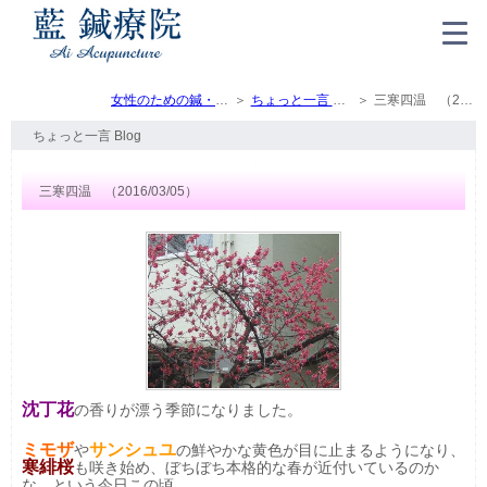
女性のための鍼・灸・マッサージ（トップ）
ちょっと一言 Blog
三寒四温 （2016/03/05）
ちょっと一言 Blog
三寒四温 （2016/03/05）
沈丁花
の香りが漂う季節になりました。
ミモザ
サンシュユ
や
の鮮やかな黄色が目に止まるようになり、
寒緋桜
も咲き始め、ぼちぼち本格的な春が近付いているのか
な、という今日この頃。