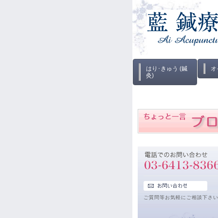
はり･きゅう (鍼
オ
灸)
ご質問等お気軽にご相談下さ