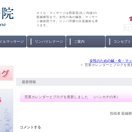
オイル・マッサージは西新宿(丸ノ内線)の
藍鍼療院まで。女性の為の鍼灸・マッサー
ジ施術院です。リンパ浮腫の出張施術も承
ります。
イルマッサージ
リンパドレナージ
ご案内
コンセプト
女性のための鍼・灸・マ
営業カレンダーとブログを更
最新情報
営業カレンダーとブログを更新しました （ハンカチの木）
投稿者
藍鍼療院
い。
コメントする