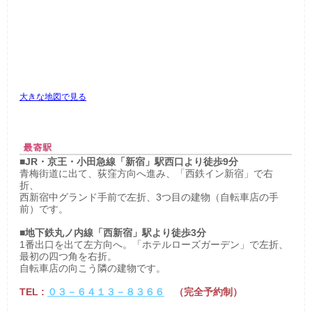
大きな地図で見る
■JR・京王・小田急線「新宿」駅西口より徒歩9分
青梅街道に出て、荻窪方向へ進み、「西鉄イン新宿」で右
折、
西新宿中グランド手前で左折、3つ目の建物（自転車店の手
前）です。
■地下鉄丸ノ内線「西新宿」駅より徒歩3分
1番出口を出て左方向へ。「ホテルローズガーデン」で左折、
最初の四つ角を右折。
自転車店の向こう隣の建物です。
TEL :
０３－６４１３－８３６６
（完全予約制）