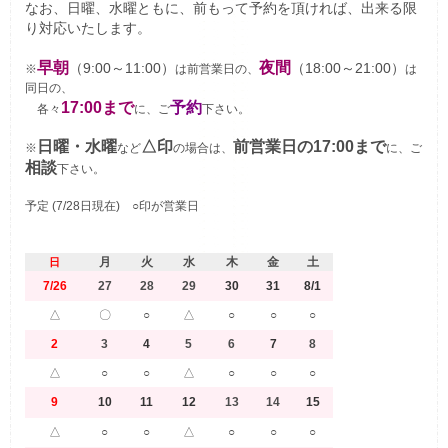
なお、日曜、水曜ともに、前もって予約を頂ければ、出来る限
り対応いたします。
早朝
夜間
（9:00～11:00）
（18:00～21:00）
※
は前営業日の、
は
同日の、
17:00まで
予約
各々
に、ご
下さい。
日曜・水曜
△印
前営業日の17:00まで
※
など
の場合は、
に、ご
相談
下さい。
予定 (7/28日現在) ○印が営業日
月
火
水
木
金
土
日
7/26
27
28
29
30
31
8/1
△
〇
○
△
○
○
○
2
3
4
5
6
7
8
△
○
○
△
○
○
○
9
10
11
12
13
14
15
△
○
○
△
○
○
○