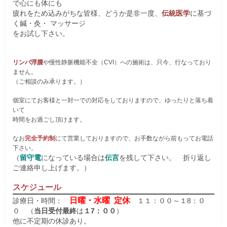
で心にも体にも
疲れをため込みがちな皆様、どうか是非一度、
伝統医学
に基づ
く鍼・灸・ マッサージ
をお試し下さい。
リンパ浮腫
や慢性静脈機能不全（CVI）への施術は、只今、行なっており
ません。
（ご相談のみ承ります。）
個室にてお客様と一対一での対応をしておりますので、ゆったりと落ち着
いて
時間をお過ごし頂けます。
なお
完全予約制
にて営業しておりますので、お手数ながら前もってお電話
下さい。
（
留守電
になっている場合は
伝言
を残して下さい。 折り返し
ご連絡申し上げます。）
スケジュール
日曜・水曜 定休
診療日・時間：
１１：００～１8：０
０ （
当日受付最終
は
１7：００
）
他に不定期の休診あり。