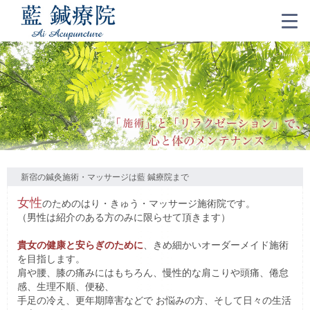
新宿の鍼灸施術・マッサージは藍 鍼療院まで
女性
のためのはり・きゅう・マッサージ施術院です。
（男性は紹介のある方のみに限らせて頂きます）
貴女の健康と安らぎのために
、きめ細かいオーダーメイド施術
を目指します。
肩や腰、膝の痛みにはもちろん、慢性的な肩こりや頭痛、倦怠
感、生理不順、便秘、
手足の冷え、更年期障害などで お悩みの方、そして日々の生活